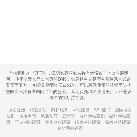
当您看到这个页面时，说明实际的域名持有者设置了本出售展示
页，使用了爱名网出售页的DNS，实际持有者是否有留联系方式请
看页面下方。 如果您需要购买该域名，可以联系我司的经纪团队代
您向实际持有者询问出售的意愿。 我司仅是域名注册平台，不是该
域名的实际持有者。
域名注册
域名交易
商标服务
网站建设
SSL证书
国际域名
注册
域名申请
域名预订
云计算
杭州网站建设
温州网站建
设
宁波网站建设
台州网站建设
绍兴网站建设
嘉兴网站建设
金华网站建设